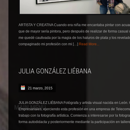
ARTISTA Y CREATIVA Cuando era niña me encantaba pintar con acuar
que de mayor sería pintora, pero después de realizar de forma casual 
me quedé cautivada por la magia de los haluros de plata y los revel
compaginado mi profesión con mi […]
Read More...
JULIA GONZÁLEZ LIÉBANA
21 marzo, 2015
JULIA GONZÁLEZ LIÉBANA Fotógrafa y artista visual nacida en León. 
MAIN MENU
USEFUL LINKS
Empresariales, ejerciendo esta profesión en una empresa de Telecom
trabajo con la fotografía artística. Comienza a interesarse por la fotogra
forma autodidacta y posteriormente mediante la participación en taller
CONTACTO